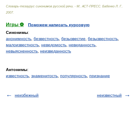
Словарь-тезаурус синонимов русской речи. - М:. АСТ-ПРЕСС
.
Бабенко Л. Г.
.
2007
.
Игры ⚽
Поможем написать курсовую
Синонимы
:
анонимность
,
безвестность
,
безызвестие
,
безызвестность
,
малоизвестность
,
неведомость
,
невиданность
,
невыясненность
,
неизведанность
Антонимы
:
известность
,
знаменитость
,
популярность
,
признание
неизбежный
неизвестный