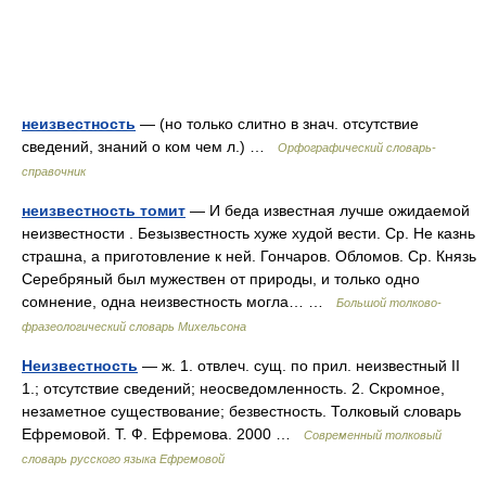
неизвестность
— (но только слитно в знач. отсутствие
сведений, знаний о ком чем л.) …
Орфографический словарь-
справочник
неизвестность томит
— И беда известная лучше ожидаемой
неизвестности . Безызвестность хуже худой вести. Ср. Не казнь
страшна, а приготовление к ней. Гончаров. Обломов. Ср. Князь
Серебряный был мужествен от природы, и только одно
сомнение, одна неизвестность могла… …
Большой толково-
фразеологический словарь Михельсона
Неизвестность
— ж. 1. отвлеч. сущ. по прил. неизвестный II
1.; отсутствие сведений; неосведомленность. 2. Скромное,
незаметное существование; безвестность. Толковый словарь
Ефремовой. Т. Ф. Ефремова. 2000 …
Современный толковый
словарь русского языка Ефремовой