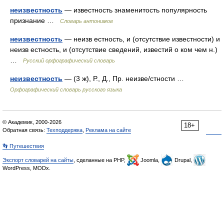
неизвестность
— известность знаменитость популярность
признание …
Словарь антонимов
неизвестность
— неизв естность, и (отсутствие известности) и
неизв естность, и (отсутствие сведений, известий о ком чем н.)
…
Русский орфографический словарь
неизвестность
— (3 ж), Р., Д., Пр. неизве/стности …
Орфографический словарь русского языка
© Академик, 2000-2026
18+
Обратная связь:
Техподдержка
,
Реклама на сайте
👣 Путешествия
Экспорт словарей на сайты
, сделанные на PHP,
Joomla,
Drupal,
WordPress, MODx.